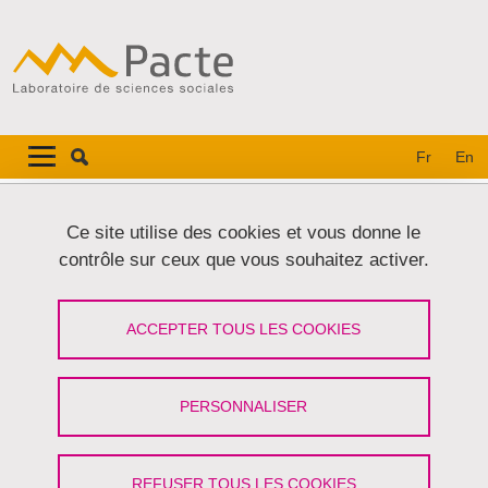
Aller au contenu principal
Gestion des cookies
Navigation principale
Navigation principale mobile
Fr
En
Lignes
Ce site utilise des cookies et vous donne le
Carrousel
contrôle sur ceux que vous souhaitez activer.
2 / 2
Précédent
Stop
Suivant
ACCEPTER TOUS LES COOKIES
PERSONNALISER
REFUSER TOUS LES COOKIES