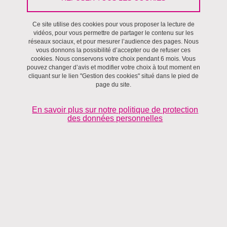
Ce site utilise des cookies pour vous proposer la lecture de
vidéos, pour vous permettre de partager le contenu sur les
réseaux sociaux, et pour mesurer l’audience des pages. Nous
vous donnons la possibilité d’accepter ou de refuser ces
cookies. Nous conservons votre choix pendant 6 mois. Vous
pouvez changer d’avis et modifier votre choix à tout moment en
cliquant sur le lien "Gestion des cookies" situé dans le pied de
page du site.
En savoir plus sur notre politique de protection
des données personnelles
PUBLICATION
Parution de l'ouvrage : "Une théorie sociologique de la
concurrence"
Le 3 juillet 2026
UGA Editions
En savoir plus