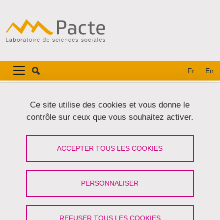
Aller au contenu principal
Gestion des cookies
Navigation principale
Navigation principale mobile
Fr
En
Fil d'Ariane
Accueil
Publications
Actualités
Ce site utilise des cookies et vous donne le
contrôle sur ceux que vous souhaitez activer.
Publications
ACCEPTER TOUS LES COOKIES
Partager sur Facebook
Partager sur LinkedIn
Imprimer
Partager
Partager l'URL de cette page
PERSONNALISER
REFUSER TOUS LES COOKIES