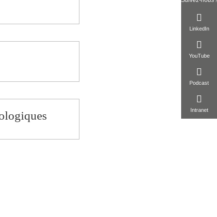
Suivez-nous !
LinkedIn
YouTube
Podcast
Intranet
ologiques