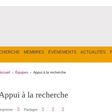
CHERCHE
MEMBRES
ÉVÉNEMENTS
ACTUALITÉS
Fil d'Ariane
Accueil
Équipes
Appui à la recherche
pale Sidebar
Appui à la recherche
Partager sur Facebook
Partager sur LinkedIn
Imprimer
Partager