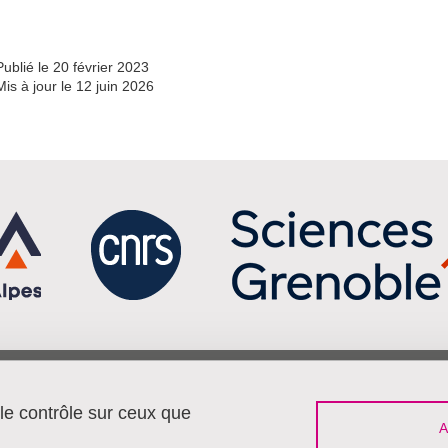
Publié le 20 février 2023
Mis à jour le 12 juin 2026
Menu footer
Sui
Contact
 le contrôle sur ceux que
Travailler à Pacte
Plan du site