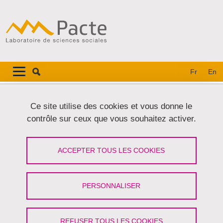
Aller au contenu principal
Gestion des cookies
Navigation principale
Navigation principale mobile
Fr
En
Fil d'Ariane
Accueil
Ce site utilise des cookies et vous donne le
contrôle sur ceux que vous souhaitez activer.
Parution de l'ouvrage : "Une théorie
sociologique de la concurrence"
ACCEPTER TOUS LES COOKIES
Partager sur Facebook
Partager sur LinkedIn
Imprimer
Partager
PERSONNALISER
Partager l'URL de cette page
Publication
/
Régulations
REFUSER TOUS LES COOKIES