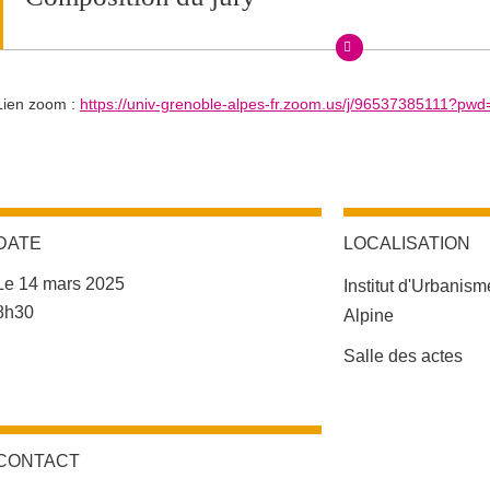
Lien zoom :
https://univ-grenoble-alpes-fr.zoom.us/j/96537385111?p
Partenaires
DATE
LOCALISATION
Le 14 mars 2025
Institut d'Urbanis
Complément date
8h30
Alpine
Complément lieu
Salle des actes
CONTACT