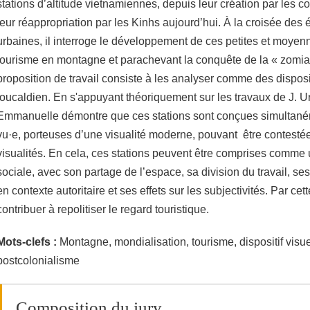
stations d’altitude vietnamiennes, depuis leur création par les c
leur réappropriation par les Kinhs aujourd’hui. À la croisée des é
urbaines, il interroge le développement de ces petites et moyen
tourisme en montagne et parachevant la conquête de la « zomia 
proposition de travail consiste à les analyser comme des disposi
foucaldien. En s'appuyant théoriquement sur les travaux de J. Urr
Emmanuelle démontre que ces stations sont conçues simultanéme
vu·e, porteuses d’une visualité moderne, pouvant être contestée
visualités. En cela, ces stations peuvent être comprises comme
sociale, avec son partage de l’espace, sa division du travail, se
en contexte autoritaire et ses effets sur les subjectivités. Par cet
contribuer à repolitiser le regard touristique.
Mots-clefs :
Montagne, mondialisation, tourisme, dispositif visu
postcolonialisme
Composition du jury