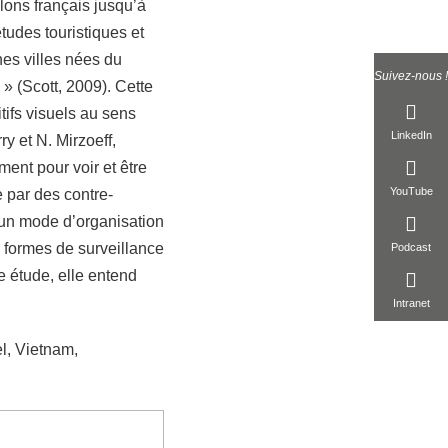
olons français jusqu’à
tudes touristiques et
nes villes nées du
Suivez-nous !
» (Scott, 2009). Cette
tifs visuels au sens
LinkedIn
y et N. Mirzoeff,
nt pour voir et être
YouTube
 par des contre-
 un mode d’organisation
s formes de surveillance
Podcast
te étude, elle entend
Intranet
el, Vietnam,