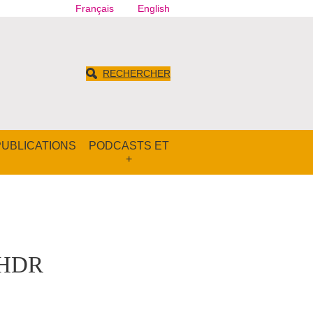
Français
English
RECHERCHER
PUBLICATIONS
PODCASTS ET
+
n HDR