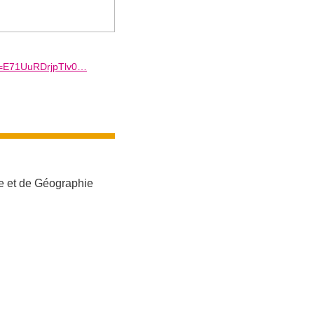
wd=E71UuRDrjpTlv0…
me et de Géographie