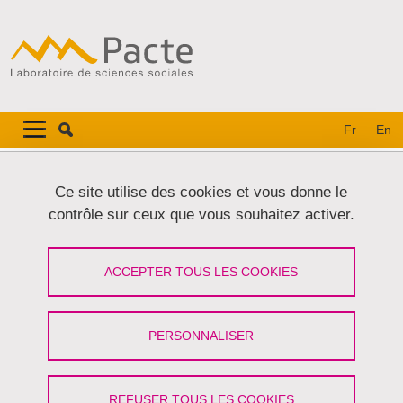
Aller au contenu principal
Gestion des cookies
Navigation principale
Navigation principale mobile
Fr
En
Fil d'Ariane
Accueil
Ce site utilise des cookies et vous donne le
contrôle sur ceux que vous souhaitez activer.
Enquêter en terrain « sensible » :
enjeux, méthodes, valorisation
ACCEPTER TOUS LES COOKIES
Partager sur Facebook
Partager sur LinkedIn
Imprimer
Partager
PERSONNALISER
Partager l'URL de cette page
Séminaires et ateliers
/
Inter-équipes,
Séminaire Jeune Recherche
REFUSER TOUS LES COOKIES