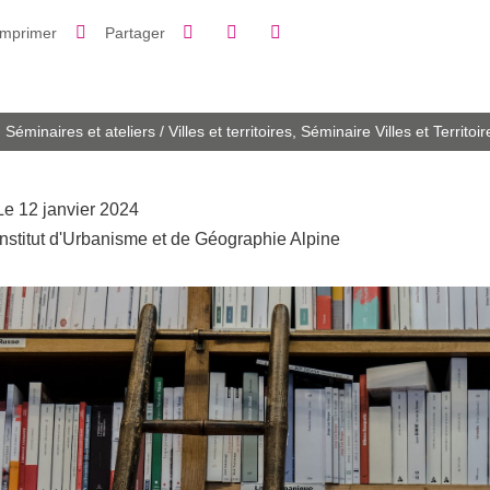
Partager sur Facebook
Partager sur LinkedIn
Imprimer
Partager
Partager l'URL de cette page
Séminaires et ateliers
/
Villes et territoires,
Séminaire Villes et Territoir
Le 12 janvier 2024
Institut d'Urbanisme et de Géographie Alpine