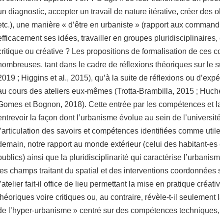
un diagnostic, accepter un travail de nature itérative, créer des 
etc.), une manière « d’être en urbaniste » (rapport aux comman
efficacement ses idées, travailler en groupes pluridisciplinaires,
critique ou créative ? Les propositions de formalisation de ces
nombreuses, tant dans le cadre de réflexions théoriques sur le su
2019 ; Higgins et al., 2015), qu’à la suite de réflexions ou d’e
au cours des ateliers eux-mêmes (Trotta-Brambilla, 2015 ; Huchet
Gomes et Bognon, 2018). Cette entrée par les compétences et l
entrevoir la façon dont l’urbanisme évolue au sein de l’université 
l’articulation des savoirs et compétences identifiées comme util
demain, notre rapport au monde extérieur (celui des habitant-es
publics) ainsi que la pluridisciplinarité qui caractérise l’urbani
les champs traitant du spatial et des interventions coordonnées 
l’atelier fait-il office de lieu permettant la mise en pratique créat
théoriques voire critiques ou, au contraire, révèle-t-il seulement
de l’hyper-urbanisme » centré sur des compétences techniques, f