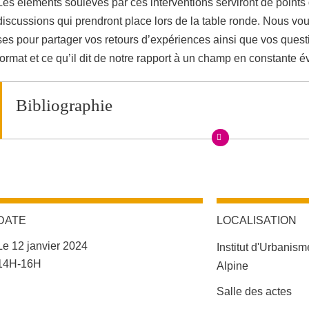
Les éléments soulevés par ces interventions serviront de points
discussions qui prendront place lors de la table ronde. Nous v
ses pour partager vos retours d’expériences ainsi que vos ques
format et ce qu’il dit de notre rapport à un champ en constante é
Bibliographie
DATE
LOCALISATION
Le 12 janvier 2024
Institut d'Urbanis
Complément date
14H-16H
Alpine
Complément lieu
Salle des actes