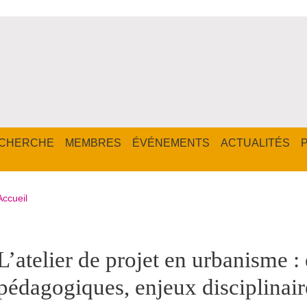
CHERCHE
MEMBRES
ÉVÉNEMENTS
ACTUALITÉS
Fil d'Ariane
Accueil
pale Sidebar
L’atelier de projet en urbanisme :
pédagogiques, enjeux disciplinair