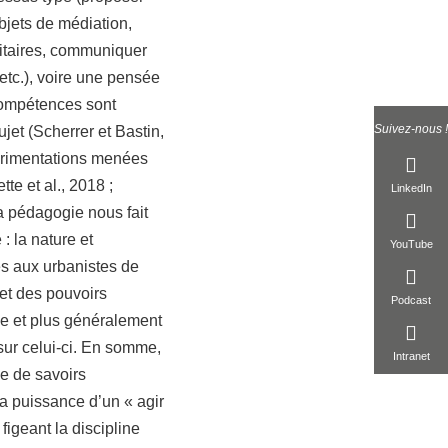
objets de médiation,
ditaires, communiquer
 etc.), voire une pensée
 compétences sont
Suivez-nous !
jet (Scherrer et Bastin,
xpérimentations menées
te et al., 2018 ;
LinkedIn
a pédagogie nous fait
: la nature et
YouTube
es aux urbanistes de
 et des pouvoirs
Podcast
sme et plus généralement
sur celui-ci. En somme,
Intranet
ive de savoirs
 la puissance d’un « agir
igeant la discipline