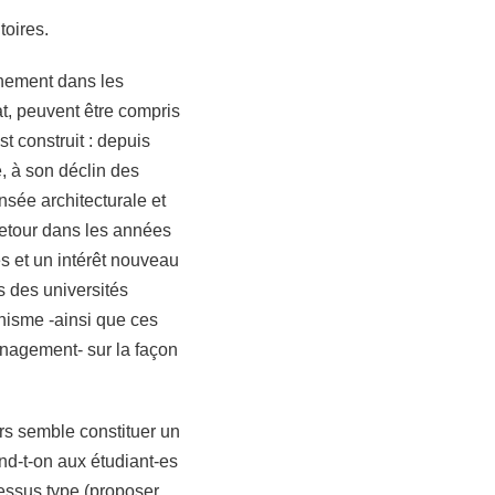
toires.
gnement dans les
t, peuvent être compris
t construit : depuis
e, à son déclin des
sée architecturale et
retour dans les années
 et un intérêt nouveau
 des universités
anisme -ainsi que ces
énagement- sur la façon
rs semble constituer un
end-t-on aux étudiant-es
cessus type (proposer