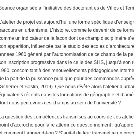
Séance organisée à l’initiative des doctorant·es de Villes et Terri
L’atelier de projet est aujourd’hui une forme spécifique d’ensei
parcours en urbanisme. L’histoire, comme le devenir de ce forma
comme un indicateur de la façon dont ce champ disciplinaire s’es
son apparition, influencée par le studio des écoles d’architectur
années 1960 généré par l’autonomisation de ce champ de la pen
son inscription progressive dans le celle des SHS, jusqu’à son 
1980, concomitant à des renouvellements pédagogiques internes
de la part de la puissance publique pour des commandes auprès
(Scherrer et Bastin, 2019). Que nous révèle alors l’atelier d’urb
équivalents récents dans les formations de géographie et d’am
dont nous percevons ces champs au sein de l’université ?
La question des compétences transmises au cours de ces atelie
point d’accroche pour faire atterrir ce questionnement : qu’appr
et comment l’apprend-t-on ? S’agit-il de leur transmettre un pro