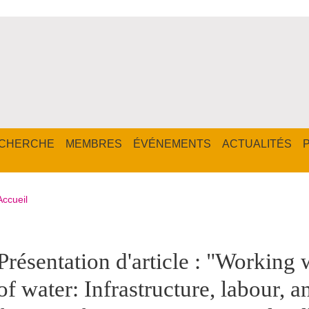
CHERCHE
MEMBRES
ÉVÉNEMENTS
ACTUALITÉS
Fil d'Ariane
Accueil
pale Sidebar
Présentation d'article : "Working 
of water: Infrastructure, labour, 