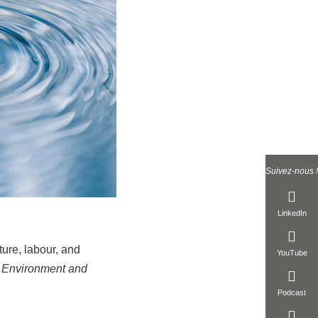
Suivez-nous !
LinkedIn
ure, labour, and
YouTube
,
Environment and
Podcast