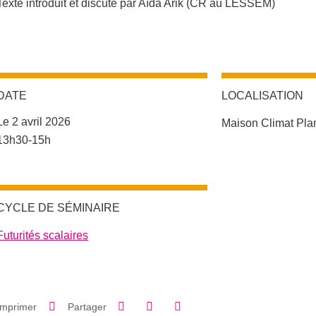
Texte introduit et discuté par Aïda Arik (CR au LESSEM)
DATE
LOCALISATION
Complément lieu
Le 2 avril 2026
Maison Climat Plan
Complément date
13h30-15h
CYCLE DE SÉMINAIRE
Futurités scalaires
Partager sur Facebook
Partager sur LinkedIn
Imprimer
Partager