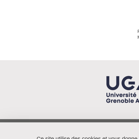
Pacte/IEP - BP 48
38040 Grenoble cedex 9
Ce site utilise des cookies et vous donne