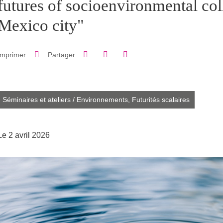
futures of socioenvironmental col
Mexico city"
Partager sur Facebook
Partager sur LinkedIn
Imprimer
Partager
Partager l'URL de cette page
Séminaires et ateliers
/
Environnements,
Futurités scalaires
Le 2 avril 2026