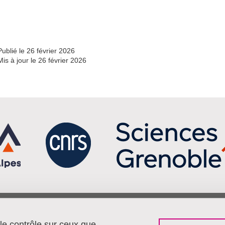
Partager l'URL de cette page
Publié le 26 février 2026
Mis à jour le 26 février 2026
Menu footer
Sui
Contact
 le contrôle sur ceux que