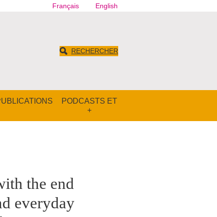
Français
English
RECHERCHER
PUBLICATIONS
PODCASTS ET
+
with the end
and everyday