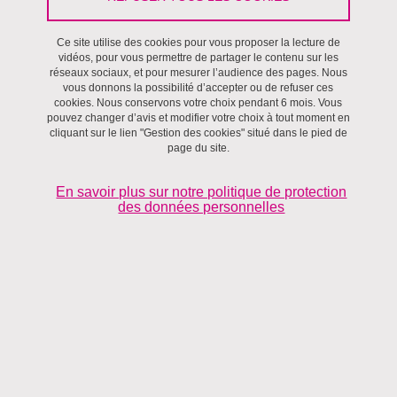
Imprimer
Partager
Partager l'URL de cette page
Ce site utilise des cookies pour vous proposer la lecture de
vidéos, pour vous permettre de partager le contenu sur les
réseaux sociaux, et pour mesurer l’audience des pages. Nous
Séminaires et ateliers
/
Villes et territoires,
Séminaire Villes et
vous donnons la possibilité d’accepter ou de refuser ces
Territoires
cookies. Nous conservons votre choix pendant 6 mois. Vous
pouvez changer d’avis et modifier votre choix à tout moment en
cliquant sur le lien "Gestion des cookies" situé dans le pied de
Le 12 janvier 2024
page du site.
Institut d'Urbanisme et de Géographie Alpine
En savoir plus sur notre politique de protection
des données personnelles