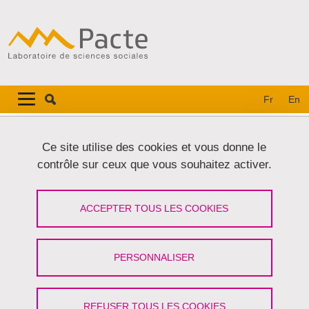
Aller au contenu principal
Gestion des cookies
Navigation principale
Navigation principale mobile
Fr
En
Fil d'Ariane
Accueil
Ce site utilise des cookies et vous donne le
contrôle sur ceux que vous souhaitez activer.
La production sociale de l'espace au
prisme du vieillissement : un dialogue
ACCEPTER TOUS LES COOKIES
Franco-Allemand en faveur de
nouvelles approches théoriques et de
PERSONNALISER
domaines de recherche
REFUSER TOUS LES COOKIES
Partager sur Facebook
Partager sur LinkedIn