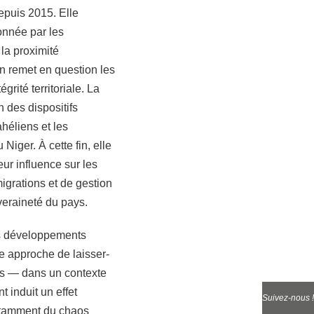
epuis 2015. Elle
çonnée par les
 la proximité
n remet en question les
grité territoriale. La
n des dispositifs
héliens et les
Niger. À cette fin, elle
ur influence sur les
igrations et de gestion
uveraineté du pays.
ts développements
e approche de laisser-
nts — dans un contexte
t induit un effet
Suivez-nous !
notamment du chaos