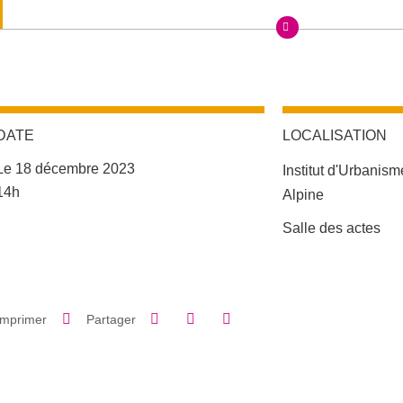
DATE
LOCALISATION
Le 18 décembre 2023
Institut d'Urbanis
Complément date
14h
Alpine
Complément lieu
Salle des actes
Partager sur Facebook
Partager sur LinkedIn
Imprimer
Partager
Partager l'URL de cette page