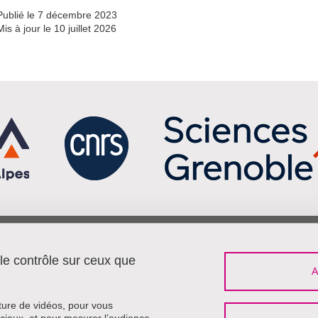
Publié le 7 décembre 2023
Mis à jour le 10 juillet 2026
Menu footer
Sui
Contact
 le contrôle sur ceux que
Travailler à Pacte
Plan du site
Mentions légales
cture de vidéos, pour vous
Crédits