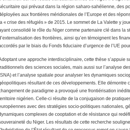
sécuritaire qui prévaut dans la région saharo-sahélienne, des pol
déployées aux frontières méridionales de l’Europe et des répons
la « crise des réfugiés » de 2015. Le sommet de La Valette y jou
ayant consolidé le rôle du Niger comme partenaire clé dans la 
d’externalisation des frontières, ainsi qu’en témoignent les fina
accordés par le biais du Fonds fiduciaire d’urgence de l’UE pour
Adoptant une approche interdisciplinaire, cette thèse s’appuie su
traditionnels des sciences sociales, mais aussi sur l’analyse d
(SNA) et l’analyse spatiale pour analyser les dynamiques sociop
géopolitiques résultant de ces développements. Elle démontre
changement de paradigme a provoqué une frontiérisation inédite
territoire nigérien. Celle-ci résulte de la conjugaison de pratiqu
européennes avec des stratégies socio-politiques nationales, g
dynamiques complexes de cooptation et de résistance qui redéfi
souveraineté du Niger. Les résultats de cette recherche soulign
l’hybridation de l’État résultant de ce processus remet en cause