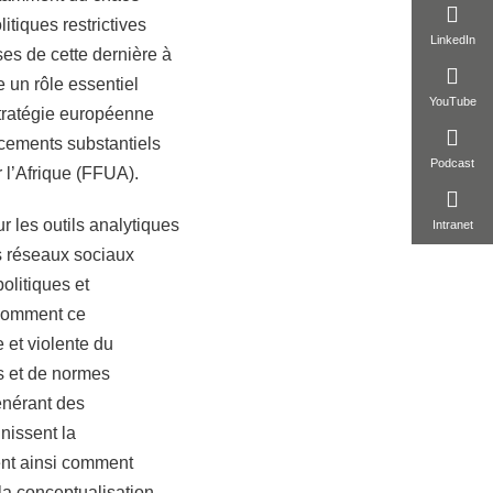
itiques restrictives
LinkedIn
es de cette dernière à
e un rôle essentiel
YouTube
stratégie européenne
ncements substantiels
Podcast
 l’Afrique (FFUA).
r les outils analytiques
Intranet
es réseaux sociaux
olitiques et
 comment ce
 et violente du
es et de normes
énérant des
nissent la
ent ainsi comment
 la conceptualisation