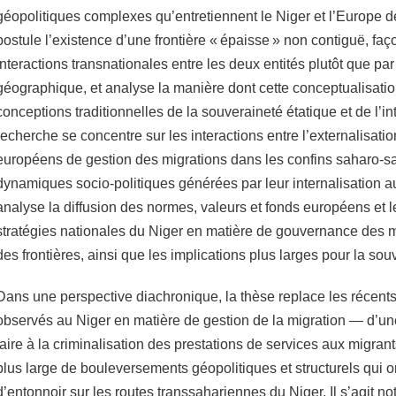
géopolitiques complexes qu’entretiennent le Niger et l’Europe d
postule l’existence d’une frontière « épaisse » non contiguë, fa
interactions transnationales entre les deux entités plutôt que par
géographique, et analyse la manière dont cette conceptualisatio
conceptions traditionnelles de la souveraineté étatique et de l’inté
recherche se concentre sur les interactions entre l’externalisatio
européens de gestion des migrations dans les confins saharo-sa
dynamiques socio-politiques générées par leur internalisation au 
analyse la diffusion des normes, valeurs et fonds européens et le
stratégies nationales du Niger en matière de gouvernance des m
des frontières, ainsi que les implications plus larges pour la so
Dans une perspective diachronique, la thèse replace les récen
observés au Niger en matière de gestion de la migration — d’un
faire à la criminalisation des prestations de services aux migra
plus large de bouleversements géopolitiques et structurels qui on
d’entonnoir sur les routes transsahariennes du Niger. Il s’agit 