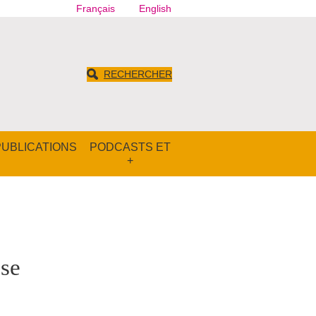
Français
English
RECHERCHER
PUBLICATIONS
PODCASTS ET
+
èse