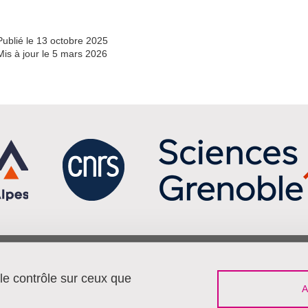
Publié le 13 octobre 2025
Mis à jour le 5 mars 2026
Menu footer
Sui
Contact
 le contrôle sur ceux que
Travailler à Pacte
Plan du site