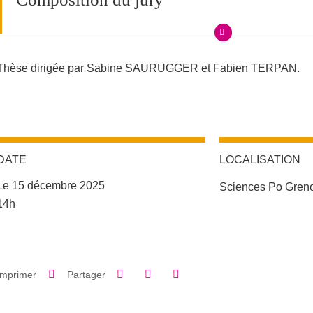
Thèse dirigée par Sabine SAURUGGER et Fabien TERPAN.
DATE
LOCALISATION
Le 15 décembre 2025
Sciences Po Gren
Complément date
14h
Partager sur Facebook
Partager sur LinkedIn
Imprimer
Partager
Partager l'URL de cette page