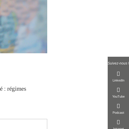
Suivez-nous !
LinkedIn
é : régimes
YouTube
Podcast
Intranet