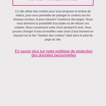
Séminaires et ateliers
/
Gouvernance
Ce site utilise des cookies pour vous proposer la lecture de
vidéos, pour vous permettre de partager le contenu sur les
Le 29 mars 2024
réseaux sociaux, et pour mesurer l’audience des pages. Nous
vous donnons la possibilité d’accepter ou de refuser ces
Sciences Po Grenoble - UGA
cookies. Nous conservons votre choix pendant 6 mois. Vous
pouvez changer d’avis et modifier votre choix à tout moment en
cliquant sur le lien "Gestion des cookies" situé dans le pied de
page du site.
En savoir plus sur notre politique de protection
des données personnelles
Photo de Pixabay: https://www.pexels.com/fr-fr/photo/illustration-de-la-
carte-269790/