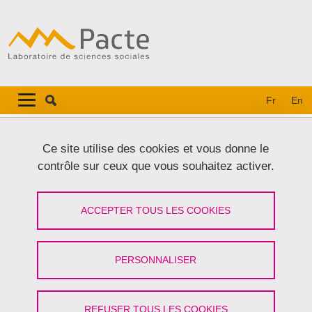
Aller au contenu principal
Gestion des cookies
Navigation principale
Navigation principale mobile
Fr
En
Fil d'Ariane
Accueil
Ce site utilise des cookies et vous donne le
contrôle sur ceux que vous souhaitez activer.
Who rules the EU? Legislative
Effectiveness and Policy Substance in
ACCEPTER TOUS LES COOKIES
EU Law-making
PERSONNALISER
Partager sur Facebook
Partager sur LinkedIn
Imprimer
Partager
Partager l'URL de cette page
REFUSER TOUS LES COOKIES