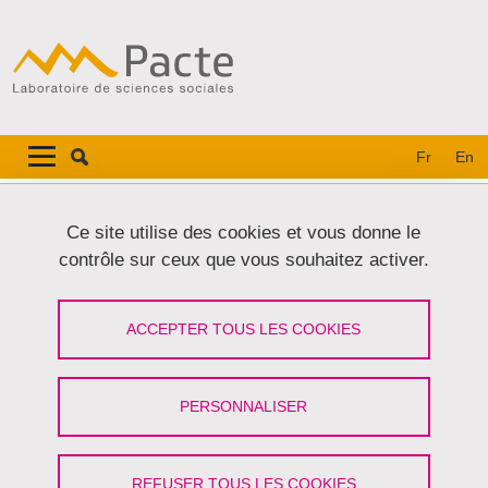
Aller au contenu principal
Gestion des cookies
Navigation principale
Navigation principale mobile
Fr
En
Fil d'Ariane
Accueil
Ce site utilise des cookies et vous donne le
contrôle sur ceux que vous souhaitez activer.
Wiame Idrissi Alami soutient sa thèse
ACCEPTER TOUS LES COOKIES
Partager sur Facebook
Partager sur LinkedIn
Imprimer
Partager
Partager l'URL de cette page
PERSONNALISER
Soutenance thèse
/
Justice sociale
REFUSER TOUS LES COOKIES