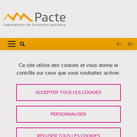
Aller au contenu principal
Gestion des cookies
Navigation principale
Navigation principale mobile
Fr
En
Fil d'Ariane
Accueil
Ce site utilise des cookies et vous donne le
contrôle sur ceux que vous souhaitez activer.
Onglets principaux
VOIR
MODIFIER
ACCEPTER TOUS LES COOKIES
ALISON LESDOS
Doctorante
(Université Grenoble Alpes)
PERSONNALISER
Partager sur Facebook
Partager sur LinkedIn
Imprimer
Partager
Partager l'URL de cette page
REFUSER TOUS LES COOKIES