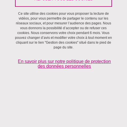
Ce site utilise des cookies pour vous proposer la lecture de
Régulations
vidéos, pour vous permettre de partager le contenu sur les
réseaux sociaux, et pour mesurer l’audience des pages. Nous
vous donnons la possibilité d’accepter ou de refuser ces
Coordonnées
cookies. Nous conservons votre choix pendant 6 mois. Vous
pouvez changer d’avis et modifier votre choix à tout moment en
cliquant sur le lien "Gestion des cookies" situé dans le pied de
Alison.Lesdos@univ-grenoble-alpes.fr
page du site.
En savoir plus sur notre politique de protection
Thèmes de recherche
des données personnelles
Curriculum vitae
Partager sur Facebook
Partager sur LinkedIn
Imprimer
Partager