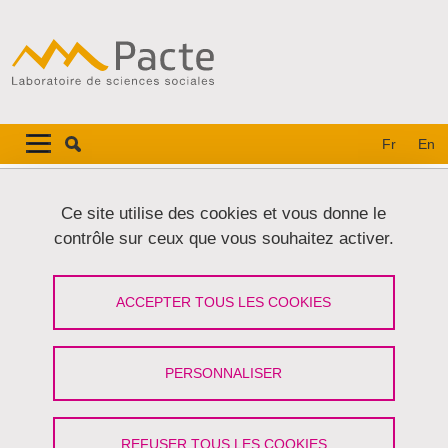
Aller au contenu principal
Gestion des cookies
Navigation principale
Navigation principale mobile
Fr
En
Fil d'Ariane
Accueil
Ce site utilise des cookies et vous donne le
contrôle sur ceux que vous souhaitez activer.
Onglets principaux
VOIR
MODIFIER
ACCEPTER TOUS LES COOKIES
CLEMENT GASULL
Post-Doctorant
(Université Grenoble Alpes)
PERSONNALISER
Partager sur Facebook
Partager sur LinkedIn
Imprimer
Partager
Partager l'URL de cette page
REFUSER TOUS LES COOKIES