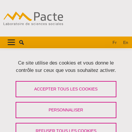
Aller au contenu principal
Gestion des cookies
Navigation principale
Navigation principale mobile
Fr
En
Fil d'Ariane
Accueil
Ce site utilise des cookies et vous donne le
contrôle sur ceux que vous souhaitez activer.
Onglets principaux
VOIR
MODIFIER
ACCEPTER TOUS LES COOKIES
EMILIE ETIENNE
Post-Doctorante
(Université Grenoble Alpes)
PERSONNALISER
Partager sur Facebook
Partager sur LinkedIn
Imprimer
Partager
Partager l'URL de cette page
REFUSER TOUS LES COOKIES