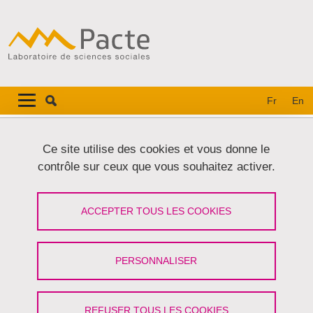
Aller au contenu principal
Gestion des cookies
Navigation principale
Navigation principale mobile
Fr
En
Fil d'Ariane
Accueil
Ce site utilise des cookies et vous donne le
contrôle sur ceux que vous souhaitez activer.
Onglets principaux
VOIR
MODIFIER
ACCEPTER TOUS LES COOKIES
ESTELLE PLOYON
Ingénieure de recherche
(CNRS)
PERSONNALISER
Partager sur Facebook
Partager sur LinkedIn
Imprimer
Partager
Partager l'URL de cette page
REFUSER TOUS LES COOKIES