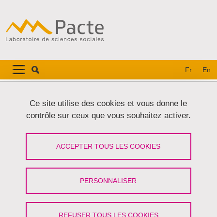
Aller au contenu principal
Gestion des cookies
Navigation principale
Navigation principale mobile
Fr
En
Fil d'Ariane
Accueil
Ce site utilise des cookies et vous donne le
contrôle sur ceux que vous souhaitez activer.
Onglets principaux
VOIR
MODIFIER
ACCEPTER TOUS LES COOKIES
FANNY VUAILLAT
Maîtresse de conférences
(Université Grenoble
PERSONNALISER
Alpes)
REFUSER TOUS LES COOKIES
Partager sur Facebook
Partager sur LinkedIn