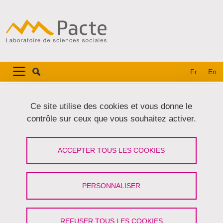
Aller au contenu principal
Gestion des cookies
Navigation principale
Navigation principale mobile
Fr
En
Fil d'Ariane
Accueil
Ce site utilise des cookies et vous donne le
contrôle sur ceux que vous souhaitez activer.
Onglets principaux
VOIR
MODIFIER
ACCEPTER TOUS LES COOKIES
GUILLAUME LE LAY
Doctorant
(Université Grenoble Alpes)
PERSONNALISER
Partager sur Facebook
Partager sur LinkedIn
Imprimer
Partager
Partager l'URL de cette page
REFUSER TOUS LES COOKIES