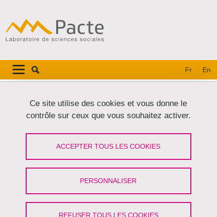
Aller au contenu principal
Gestion des cookies
Navigation principale
Navigation principale mobile
Fr
En
Fil d'Ariane
Accueil
Ce site utilise des cookies et vous donne le
contrôle sur ceux que vous souhaitez activer.
Onglets principaux
VOIR
MODIFIER
ACCEPTER TOUS LES COOKIES
ILANNE KACZMAREK
Doctorante
(Université Grenoble Alpes)
PERSONNALISER
Partager sur Facebook
Partager sur LinkedIn
Imprimer
Partager
Partager l'URL de cette page
REFUSER TOUS LES COOKIES