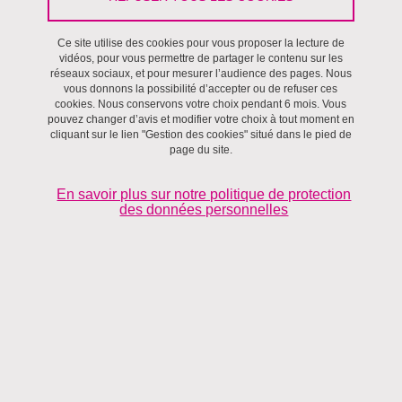
Ce site utilise des cookies pour vous proposer la lecture de
Villes et territoires
vidéos, pour vous permettre de partager le contenu sur les
réseaux sociaux, et pour mesurer l’audience des pages. Nous
vous donnons la possibilité d’accepter ou de refuser ces
Coordonnées
cookies. Nous conservons votre choix pendant 6 mois. Vous
pouvez changer d’avis et modifier votre choix à tout moment en
cliquant sur le lien "Gestion des cookies" situé dans le pied de
Bâtiment : Ext Cité Territoires
page du site.
Ilanne.Kaczmarek@univ-grenoble-alpes.fr
En savoir plus sur notre politique de protection
des données personnelles
Thèmes de recherche
Enseignement