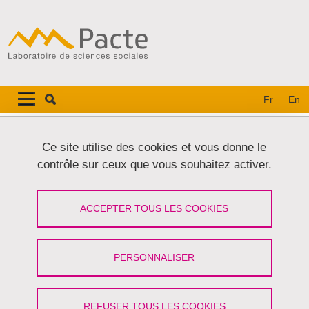
Aller au contenu principal
Gestion des cookies
Navigation principale
Navigation principale mobile
Fr
En
Fil d'Ariane
Accueil
Ce site utilise des cookies et vous donne le
contrôle sur ceux que vous souhaitez activer.
Onglets principaux
VOIR
MODIFIER
ACCEPTER TOUS LES COOKIES
MORGANE DUJMOVIC
Chargée de recherche
(CNRS)
PERSONNALISER
Partager sur Facebook
Partager sur LinkedIn
Imprimer
Partager
Partager l'URL de cette page
REFUSER TOUS LES COOKIES