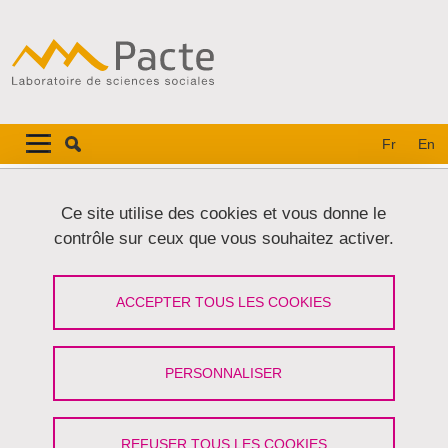
Aller au contenu principal
Gestion des cookies
Navigation principale
Navigation principale mobile
Fr
En
Fil d'Ariane
Accueil
Ce site utilise des cookies et vous donne le
contrôle sur ceux que vous souhaitez activer.
Onglets principaux
VOIR
MODIFIER
ACCEPTER TOUS LES COOKIES
PIERRE MARTIN
Membre associé
PERSONNALISER
Partager sur Facebook
Partager sur LinkedIn
Imprimer
Partager
Partager l'URL de cette page
REFUSER TOUS LES COOKIES