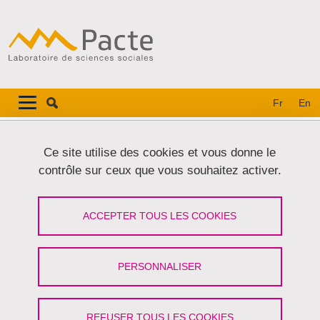
Aller au contenu principal
Gestion des cookies
Navigation principale
Navigation principale mobile
Fr
En
Fil d'Ariane
Accueil
Événements
Séminaires et ateliers
Ce site utilise des cookies et vous donne le
Viachronie · Sur la trace des routes anciennes
contrôle sur ceux que vous souhaitez activer.
Viachronie · Sur la trace des routes
ACCEPTER TOUS LES COOKIES
anciennes
Partager sur Facebook
Partager sur LinkedIn
PERSONNALISER
Imprimer
Partager
Partager l'URL de cette page
REFUSER TOUS LES COOKIES