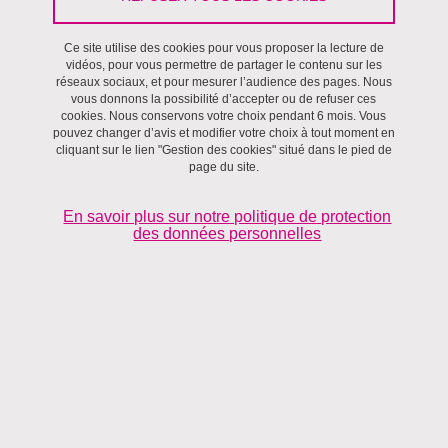
Ce cycle de séminaires est programmé en ligne entre mars et juin
2026 sur le thème des routes anciennes.
Ce site utilise des cookies pour vous proposer la lecture de
vidéos, pour vous permettre de partager le contenu sur les
L’objectif de cet évènement est de fédérer et de partager les
réseaux sociaux, et pour mesurer l’audience des pages. Nous
connaissances autour de ce thème. En effet, nous sommes un
vous donnons la possibilité d’accepter ou de refuser ces
cookies. Nous conservons votre choix pendant 6 mois. Vous
collectif de chercheurs, ingénieurs, doctorants ou experts, qui s’est
pouvez changer d’avis et modifier votre choix à tout moment en
réuni récemment pour constater que de nombreux travaux, en
cliquant sur le lien "Gestion des cookies" situé dans le pied de
page du site.
cours ou passés, traitaient de cette thématique. L’objectif de ces
recherches a pour la plupart du temps été de restituer le tracé de
En savoir plus sur notre politique de protection
routes anciennes aujourd’hui disparues ou oubliées. L’analyse des
des données personnelles
itinéraires et chemins historiques se caractérise par une variété de
disciplines (archéologie, histoire, géographie, archéogéographie,
mathématiques, géomatique, télédétection, etc.), de sources
(écrites, planimétriques, matérielle, etc.), d’approches, de
méthodes et d’outils (SIG, Lidar, modélisation, etc.) utilisés.
Le thème retenu est « les routes anciennes », dans une acception
volontairement large. Ce choix reflète le souhait que ce séminaire
permette de réaliser un inventaire des recherches dans ce