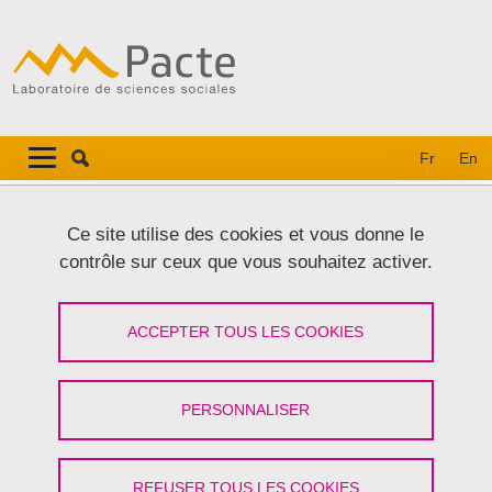
Aller au contenu principal
Gestion des cookies
Navigation principale
Navigation principale mobile
Fr
En
Fil d'Ariane
Accueil
Ce site utilise des cookies et vous donne le
contrôle sur ceux que vous souhaitez activer.
Onglets principaux
VOIR
MODIFIER
ACCEPTER TOUS LES COOKIES
RAPHAËL BESSON
Membre associé
(Université Grenoble Alpes)
PERSONNALISER
Partager sur Facebook
Partager sur LinkedIn
Imprimer
Partager
Partager l'URL de cette page
REFUSER TOUS LES COOKIES