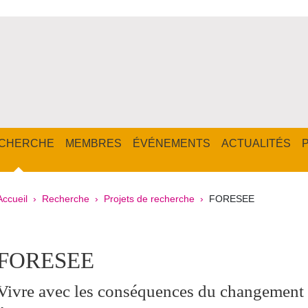
CHERCHE
MEMBRES
ÉVÉNEMENTS
ACTUALITÉS
Fil d'Ariane
Accueil
Recherche
Projets de recherche
FORESEE
pale Sidebar
FORESEE
Vivre avec les conséquences du changement 