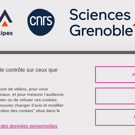
Menu footer
Sui
Contact
 le contrôle sur ceux que
Travailler à Pacte
Plan du site
Mentions légales
cture de vidéos, pour vous
Crédits
ciaux, et pour mesurer l’audience
ter ou de refuser ces cookies.
Données personnelles
pouvez changer d’avis et modifier
Politique des Cookies
estion des cookies" situé dans le
Accessibilité : non conforme
Gestion des cookies
on des données personnelles
Se connecter