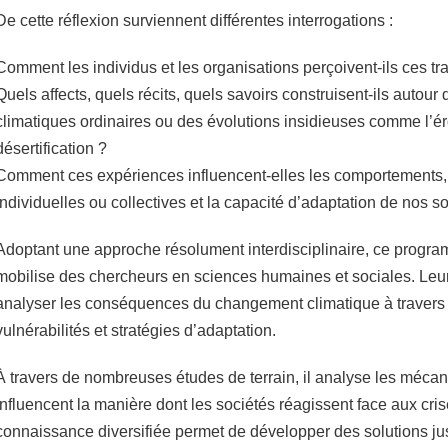
De cette réflexion surviennent différentes interrogations :
Comment les individus et les organisations perçoivent-ils ces tr
Quels affects, quels récits, quels savoirs construisent-ils autou
climatiques ordinaires ou des évolutions insidieuses comme l’ér
désertification ?
Comment ces expériences influencent-elles les comportements, 
individuelles ou collectives et la capacité d’adaptation de nos s
Adoptant une approche résolument interdisciplinaire, ce progr
mobilise des chercheurs en sciences humaines et sociales. Leu
analyser les conséquences du changement climatique à travers les
vulnérabilités et stratégies d’adaptation.
À travers de nombreuses études de terrain, il analyse les méca
influencent la manière dont les sociétés réagissent face aux cris
connaissance diversifiée permet de développer des solutions jus