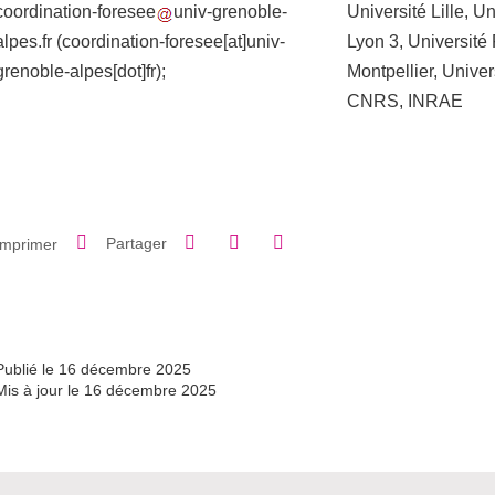
coordination-foresee
univ-grenoble-
Université Lille, U
alpes.fr
(coordination-foresee[at]univ-
Lyon 3, Université
grenoble-alpes[dot]fr)
;
Montpellier, Unive
CNRS, INRAE
Partager sur Facebook
Partager sur LinkedIn
Imprimer
Partager
Partager l'URL de cette page
Publié le 16 décembre 2025
Mis à jour le 16 décembre 2025