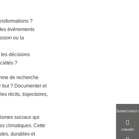
ansformations ?
r des événements
osion ou la
les décisions
ociétés ?
amme de recherche
r but ? Documenter et
 récits, trajectoires,
Suivez-nous !
nismes sociaux qui
es climatiques. Cette
LinkedIn
tes, durables et