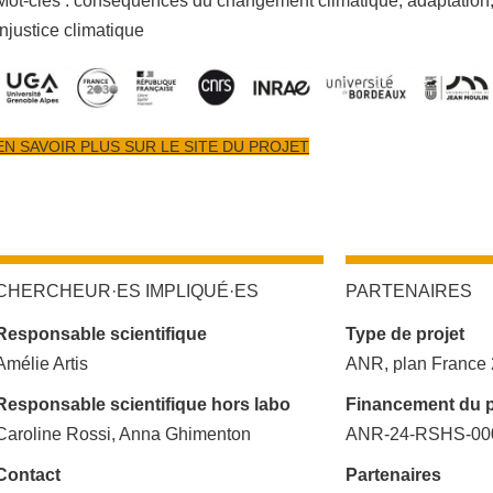
Mot-clés : conséquences du changement climatique, adaptation, ré
injustice climatique
EN SAVOIR PLUS SUR LE SITE DU PROJET
CHERCHEUR·ES IMPLIQUÉ·ES
PARTENAIRES
Responsable scientifique
Type de projet
Amélie Artis
ANR, plan France
Responsable scientifique hors labo
Financement du p
Caroline Rossi, Anna Ghimenton
ANR-24-RSHS-000
Contact
Partenaires