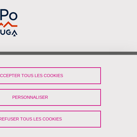
vez-Nous !
ACCEPTER TOUS LES COOKIES
LinkedIn
YouTube
Podcast
PERSONNALISER
Intranet
REFUSER TOUS LES COOKIES