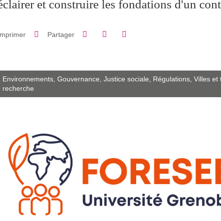
éclairer et construire les fondations d'un cont
Partager sur Facebook
Partager sur LinkedIn
Imprimer
Partager
Partager l'URL de cette page
Environnements,
Gouvernance,
Justice sociale,
Régulations,
Villes et 
recherche