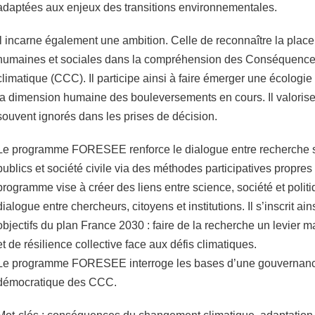
adaptées aux enjeux des transitions environnementales.
Il incarne également une ambition. Celle de reconnaître la plac
humaines et sociales dans la compréhension des Conséquenc
climatique (CCC). Il participe ainsi à faire émerger une écologie 
la dimension humaine des bouleversements en cours. Il valorise
souvent ignorés dans les prises de décision.
Le programme FORESEE renforce le dialogue entre recherche sc
publics et société civile via des méthodes participatives propres 
programme vise à créer des liens entre science, société et politi
dialogue entre chercheurs, citoyens et institutions. Il s’inscrit a
objectifs du plan France 2030 : faire de la recherche un levier m
et de résilience collective face aux défis climatiques.
Le programme FORESEE interroge les bases d’une gouvernance 
démocratique des CCC.