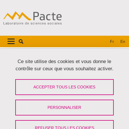
Aller au contenu principal
Gestion des cookies
Navigation principale
Navigation principale mobile
Fr
En
Fil d'Ariane
Accueil
Ce site utilise des cookies et vous donne le
contrôle sur ceux que vous souhaitez activer.
Onglets principaux
VOIR
MODIFIER
ACCEPTER TOUS LES COOKIES
ROMANE GAJDOS
Doctorante
(Université Grenoble Alpes)
PERSONNALISER
Partager sur Facebook
Partager sur LinkedIn
Imprimer
Partager
Partager l'URL de cette page
REFUSER TOUS LES COOKIES