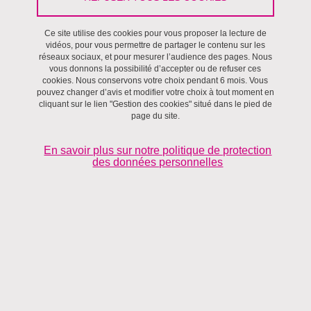
Ce site utilise des cookies pour vous proposer la lecture de
Séminaires et ateliers
/
Environnements,
Villes et territoires,
vidéos, pour vous permettre de partager le contenu sur les
Séminaire Villes et Territoires
réseaux sociaux, et pour mesurer l’audience des pages. Nous
vous donnons la possibilité d’accepter ou de refuser ces
cookies. Nous conservons votre choix pendant 6 mois. Vous
Le 4 juillet 2025
pouvez changer d’avis et modifier votre choix à tout moment en
cliquant sur le lien "Gestion des cookies" situé dans le pied de
Institut d'Urbanisme et de Géographie Alpine
page du site.
En savoir plus sur notre politique de protection
des données personnelles