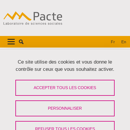
Aller au contenu principal
Gestion des cookies
Navigation principale
Navigation principale mobile
Fr
En
Fil d'Ariane
Accueil
Ce site utilise des cookies et vous donne le
contrôle sur ceux que vous souhaitez activer.
Onglets principaux
VOIR
MODIFIER
ACCEPTER TOUS LES COOKIES
FEDERICA GATTA
Enseignante-Chercheuse
(Université Grenoble
PERSONNALISER
Alpes)
REFUSER TOUS LES COOKIES
Partager sur Facebook
Partager sur LinkedIn