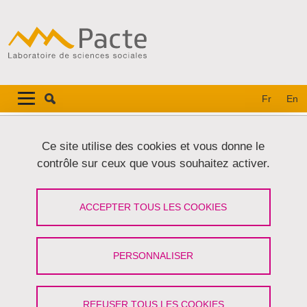
Aller au contenu principal
Gestion des cookies
Navigation principale
Navigation principale mobile
Fr
En
Fil d'Ariane
Accueil
Ce site utilise des cookies et vous donne le
contrôle sur ceux que vous souhaitez activer.
Onglets principaux
VOIR
MODIFIER
ACCEPTER TOUS LES COOKIES
OPHELIE VERVACKE
Doctorante
(Université Grenoble Alpes)
PERSONNALISER
Partager sur Facebook
Partager sur LinkedIn
Imprimer
Partager
Partager l'URL de cette page
REFUSER TOUS LES COOKIES