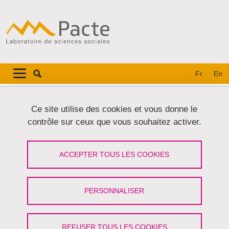
Aller au contenu principal
Gestion des cookies
Navigation principale
Navigation principale mobile
Fr
En
Fil d'Ariane
Accueil
Ce site utilise des cookies et vous donne le
contrôle sur ceux que vous souhaitez activer.
Onglets principaux
VOIR
MODIFIER
ACCEPTER TOUS LES COOKIES
PASCALE ALAZETTA
Doctorante
PERSONNALISER
Partager sur Facebook
Partager sur LinkedIn
Imprimer
Partager
Partager l'URL de cette page
REFUSER TOUS LES COOKIES