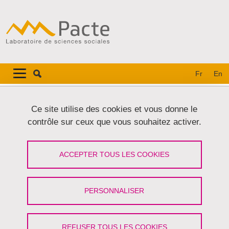
Aller au contenu principal
Gestion des cookies
Navigation principale
Navigation principale mobile
Fr
En
Fil d'Ariane
Accueil
Recherche
Projets de recherche
Ce site utilise des cookies et vous donne le
POPSU Territoires - Le Teil (Ardèche)
contrôle sur ceux que vous souhaitez activer.
POPSU Territoires - Le Teil (Ardèche)
ACCEPTER TOUS LES COOKIES
Partager sur Facebook
Partager sur LinkedIn
Imprimer
Partager
Partager l'URL de cette page
PERSONNALISER
Villes et territoires,
Projet de recherche
REFUSER TOUS LES COOKIES