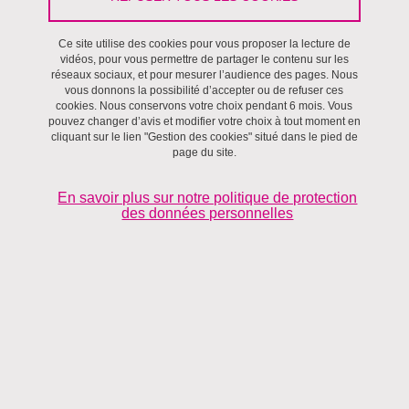
Ce site utilise des cookies pour vous proposer la lecture de
vidéos, pour vous permettre de partager le contenu sur les
réseaux sociaux, et pour mesurer l’audience des pages. Nous
vous donnons la possibilité d’accepter ou de refuser ces
cookies. Nous conservons votre choix pendant 6 mois. Vous
pouvez changer d’avis et modifier votre choix à tout moment en
cliquant sur le lien "Gestion des cookies" situé dans le pied de
page du site.
Cermosem, Jérémie Caussanel, 2021
En savoir plus sur notre politique de protection
des données personnelles
Mars 2021 - Mars 2022
«[En]quêtes d’images et d’imaginaires pour une petite ville en
résilience
Compte tenu des difficultés que rencontrent aujourd’hui certaines