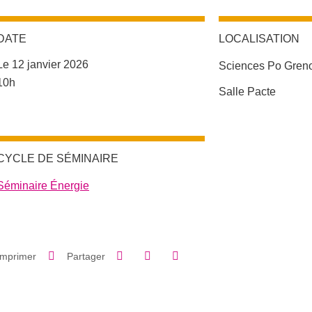
DATE
LOCALISATION
Le 12 janvier 2026
Sciences Po Gren
Complément date
10h
Complément lieu
Salle Pacte
CYCLE DE SÉMINAIRE
Séminaire Énergie
Partager sur Facebook
Partager sur LinkedIn
Imprimer
Partager
Partager l'URL de cette page