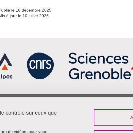
Publié le 18 décembre 2025
Mis à jour le 10 juillet 2026
Menu footer
Sui
Contact
 le contrôle sur ceux que
Travailler à Pacte
Plan du site
Mentions légales
cture de vidéos, pour vous