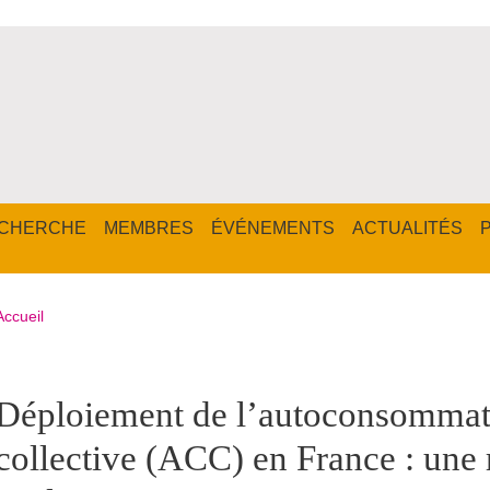
CHERCHE
MEMBRES
ÉVÉNEMENTS
ACTUALITÉS
Fil d'Ariane
Accueil
pale Sidebar
Déploiement de l’autoconsommat
collective (ACC) en France : une