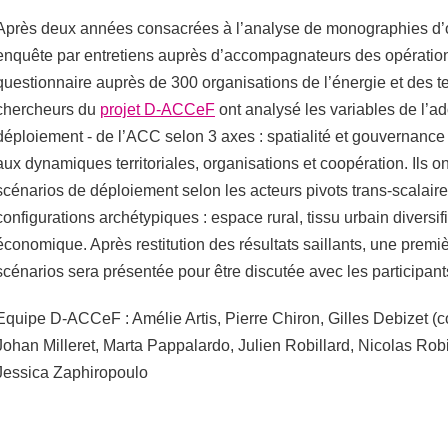
Après deux années consacrées à l’analyse de monographies d’o
enquête par entretiens auprès d’accompagnateurs des opération
questionnaire auprès de 300 organisations de l’énergie et des ter
chercheurs du
projet D-ACCeF
ont analysé les variables de l’ad
déploiement - de l’ACC selon 3 axes : spatialité et gouvernance d
aux dynamiques territoriales, organisations et coopération. Ils o
scénarios de déploiement selon les acteurs pivots trans-scalaire
configurations archétypiques : espace rural, tissu urbain diversifi
économique. Après restitution des résultats saillants, une premi
scénarios sera présentée pour être discutée avec les participant
Equipe D-ACCeF : Amélie Artis, Pierre Chiron, Gilles Debizet (coo
Johan Milleret, Marta Pappalardo, Julien Robillard, Nicolas Robi
Jessica Zaphiropoulo