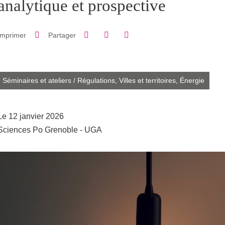
analytique et prospective
Partager sur Facebook
Partager sur LinkedIn
Imprimer
Partager
Partager l'URL de cette page
Séminaires et ateliers
/
Régulations,
Villes et territoires,
Énergie
Le 12 janvier 2026
Sciences Po Grenoble - UGA