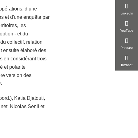
pérations, d’une
LinkedIn
s et d'une enquête par
ritoires, les
YouTube
option - et du
u collectif, relation
Podcast
nt ensuite élaboré des
s en considérant trois
Intranet
é et polarité
ère version des
s.
rd.), Katia Djatouti,
net, Nicolas Senil et