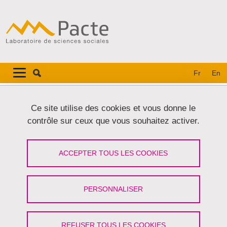
Aller au contenu principal
Gestion des cookies
Navigation principale
Navigation principale mobile
Fr
En
Fil d'Ariane
Accueil
Ce site utilise des cookies et vous donne le
contrôle sur ceux que vous souhaitez activer.
Onglets principaux
VOIR
MODIFIER
ACCEPTER TOUS LES COOKIES
HELEN KLEIN
Membre associée
(Université Grenoble Alpes)
PERSONNALISER
Partager sur Facebook
Partager sur LinkedIn
Imprimer
Partager
Partager l'URL de cette page
REFUSER TOUS LES COOKIES