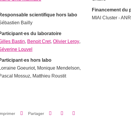
Financement du p
Responsable scientifique hors labo
MIAI Cluster - AN
Sébastien Bailly
Participant·es du laboratoire
Gilles Bastin
,
Benoit Cret
,
Olivier Leroy
,
Séverine Louvel
Participant·es hors labo
Lorraine Goeuriot, Monique Mendelson,
Pascal Mossuz, Matthieu Roustit
Partager sur Facebook
Partager sur LinkedIn
Imprimer
Partager
Partager l'URL de cette page