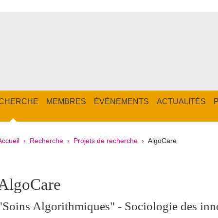
CHERCHE
MEMBRES
ÉVÉNEMENTS
ACTUALITÉS
Fil d'Ariane
Accueil
Recherche
Projets de recherche
AlgoCare
pale Sidebar
AlgoCare
"Soins Algorithmiques" - Sociologie des inn