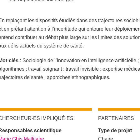
En replaçant les dispositifs étudiés dans des trajectoires socioh
et en prêtant attention à l’incertitude qui entoure leur déploiem
entend contribuer au débat plus large sur les limites des solutio
aux défis actuels du système de santé.
Mot-clés :
Sociologie de l’innovation en intelligence artificielle 
algorithmes ; travail soignant ; travail invisible ; expertise médica
trajectoires de santé ; approches ethnographiques.
CHERCHEUR·ES IMPLIQUÉ·ES
PARTENAIRES
Responsables scientifique
Type de projet
Marie Ghis Malfilatre
Chaire