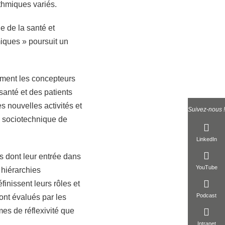
thmiques variés.
ie de la santé et
iques » poursuit un
mment les concepteurs
santé et des patients
les nouvelles activités et
Suivez-nous !
e sociotechnique de
LinkedIn
 dont leur entrée dans
YouTube
 hiérarchies
finissent leurs rôles et
Podcast
sont évalués par les
mes de réflexivité que
Intranet