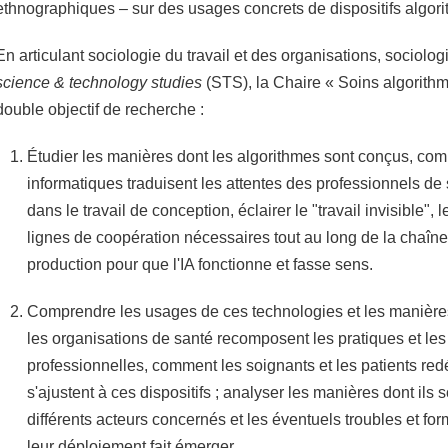
ethnographiques – sur des usages concrets de dispositifs algori
En articulant sociologie du travail et des organisations, sociolog
science & technology studies
(STS), la Chaire « Soins algorithm
double objectif de recherche :
Étudier les manières dont les algorithmes sont conçus, co
informatiques traduisent les attentes des professionnels de 
dans le travail de conception, éclairer le "travail invisible", 
lignes de coopération nécessaires tout au long de la chaîn
production pour que l'IA fonctionne et fasse sens.
Comprendre les usages de ces technologies et les manières
les organisations de santé recomposent les pratiques et les
professionnelles, comment les soignants et les patients redé
s'ajustent à ces dispositifs ; analyser les manières dont ils 
différents acteurs concernés et les éventuels troubles et for
leur déploiement fait émerger.